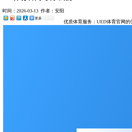
时间：2026-03-13 作者：
安阳
更多
优质体育服务：UED体育官网的