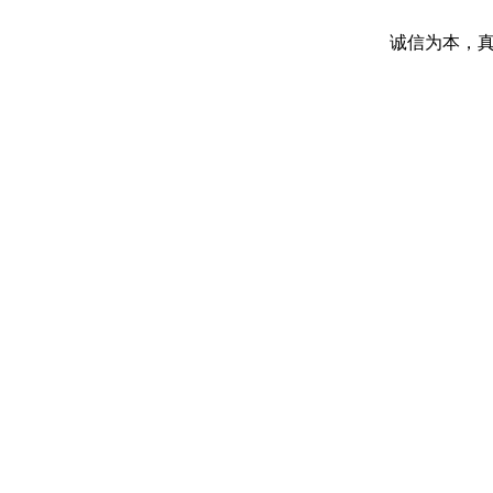
诚信为本，真诚