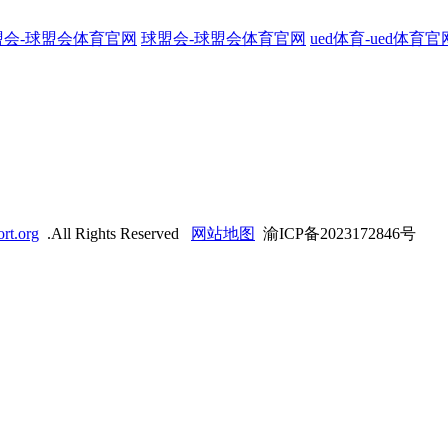
盟会-球盟会体育官网
球盟会-球盟会体育官网
ued体育-ued体育官
rt.org
.All Rights Reserved
网站地图
渝ICP备2023172846号