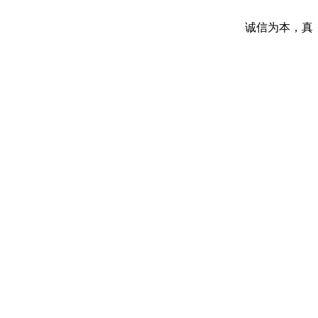
诚信为本，真诚