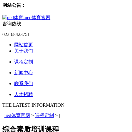
网站公告：
咨询热线
023-68423751
网站首页
关于我们
课程定制
新闻中心
联系我们
人才招聘
THE LATEST INFORMATION
|
ued体育官网
>
课程定制
>
|
综合素质培训课程