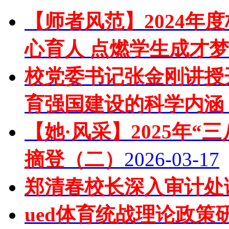
【师者风范】2024年
心育人 点燃学生成才
校党委书记张金刚讲授
育强国建设的科学内涵
【她·风采】2025年
摘登（二）
2026-03-17
郑清春校长深入审计处
ued体育统战理论政