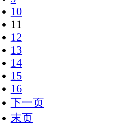
10
11
12
13
14
15
16
下一页
末页