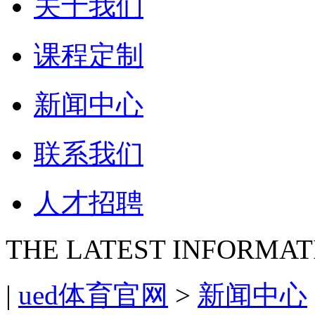
关于我们
课程定制
新闻中心
联系我们
人才招聘
THE LATEST INFORMAT
|
ued体育官网
>
新闻中心