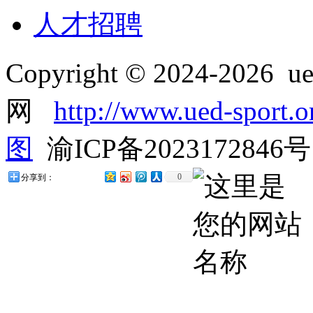
人才招聘
Copyright © 2024-202
网
http://www.ued-sport.o
图
渝ICP备2023172846号
0
分享到：