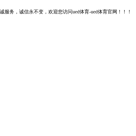
服务，诚信永不变，欢迎您访问ued体育-ued体育官网！！！