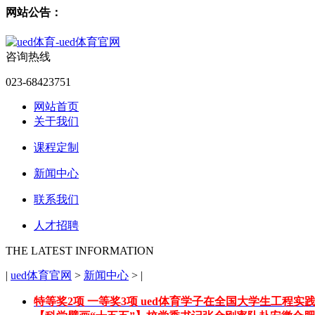
网站公告：
咨询热线
023-68423751
网站首页
关于我们
课程定制
新闻中心
联系我们
人才招聘
THE LATEST INFORMATION
|
ued体育官网
>
新闻中心
>
|
特等奖2项 一等奖3项 ued体育学子在全国大学生工程