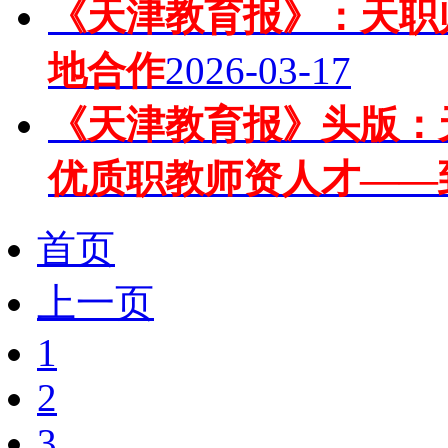
《天津教育报》：天职
地合作
2026-03-17
《天津教育报》头版：
优质职教师资人才——
首页
上一页
1
2
3