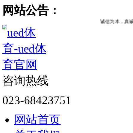
网站公告：
诚信为本，真诚服
咨询热线
023-68423751
网站首页