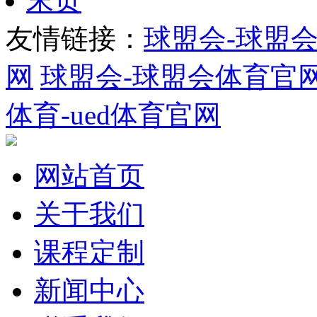
末页
友情链接：
球盟会-球盟
网
球盟会-球盟会体育官
体育-ued体育官网
网站首页
关于我们
课程定制
新闻中心