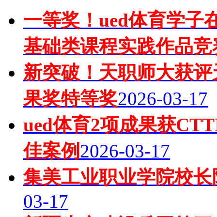
一等奖！ued体育学
基础类课程实践作品竞
新突破！天职师大获评
果奖特等奖
2026-03-17
ued体育2项成果获CT
佳案例
2026-03-17
集美工业职业学院校长
03-17