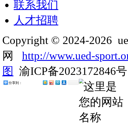
联系我们
人才招聘
Copyright © 2024-202
网
http://www.ued-sport.o
图
渝ICP备2023172846号
分享到：