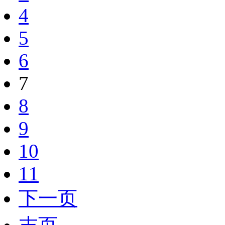
4
5
6
7
8
9
10
11
下一页