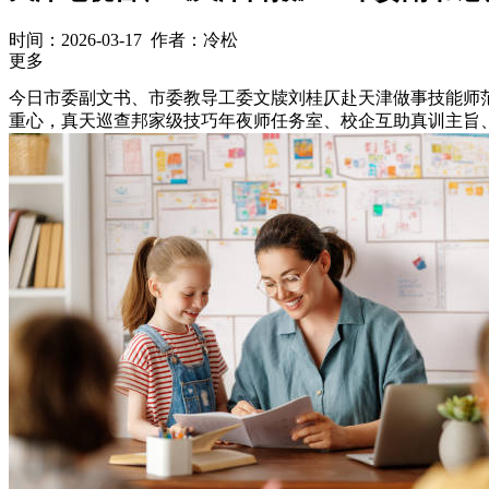
时间：2026-03-17 作者：
冷松
更多
今日市委副文书、市委教导工委文牍刘桂仄赴天津做事技能师
重心，真天巡查邦家级技巧年夜师任务室、校企互助真训主旨