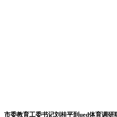
、市委教育工委书记刘桂平到ued体育调研