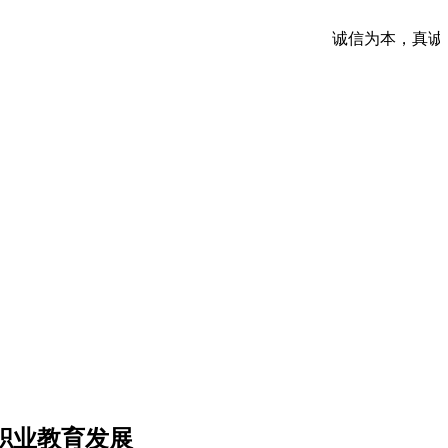
诚信为本，真诚服
职业教育发展