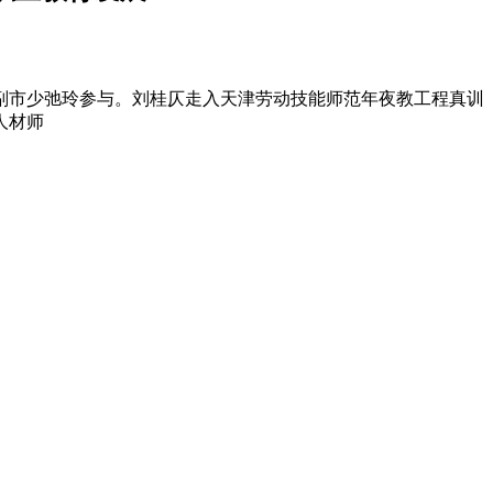
副市少弛玲参与。刘桂仄走入天津劳动技能师范年夜教工程真训
人材师