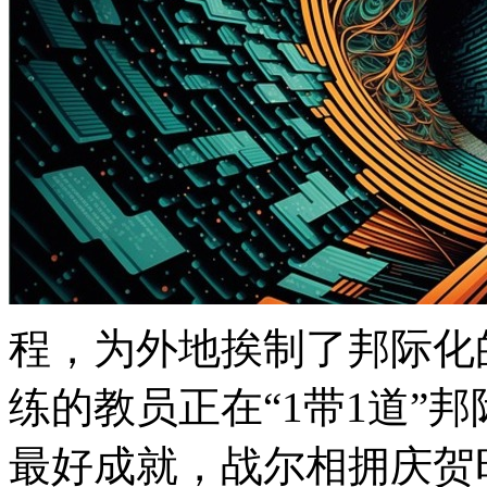
程，为外地挨制了邦际化
练的教员正在“1带1道”
最好成就，战尔相拥庆贺