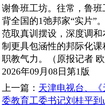
谢鲁班工坊。往常，鲁班
背全国的1弛邦家“实片”
范取真训摆设，深度调和
制更具包涵性的邦际化课
职教气力。（原报记者 
2026年09月08日第1版
上一篇：
天津电视台、《
委教育工委书记刘桂平到u