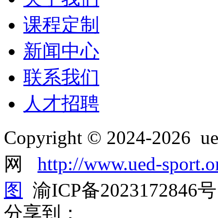
课程定制
新闻中心
联系我们
人才招聘
Copyright © 2024-202
网
http://www.ued-sport.o
图
渝ICP备2023172846号
分享到：